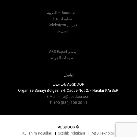
Anasayfa – العربية
معلومات عنا
فهرس Koleksiyon
اتصل بنا
يصدر ABS Export
شهادات الجودة
تواصل
ABSDOOR باب حديد
Organize Sanayi Bölgesi 34. Cadde No : 2/F Hacılar KAYSERİ
E-Mail:
info@absdoor.com
T: +90 (530) 100 30 11
© ABSDOOR
Kullanım Koşulları
|
Gizlilik Politikası
|
ABG Teknoloji