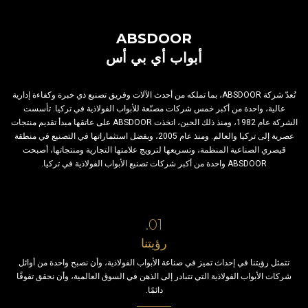
ABSDOOR
أبواب أي بي أس
تُعدّ شركة ABSDOOR، بما تملكه من أحدث الآلات وفريق تصنيع ذي خبرة وكفاءة إدارية
عالية، واحدة من أكبر خمس شركات مصنّعة للأبواب الفولاذية في تركيا. تأسست
الشركة عام 1982، ومنذ ذلك الحين، اتخذت ABSDOOR على عاتقها مبدأ تقديم منتجات
عصرية إلى تركيا والعالم. ومنذ عام 2005، وبفضل استثماراتها في التصنيع في منطقة
قيصري الصناعية المنظمة، وتسريعها لترويج علامتها التجارية ومنتجاتها، أصبحت
ABSDOOR واحدة من أكبر شركات تصنيع الأبواب الفولاذية في تركيا.
01.
رؤيتنا
تتمثل رؤيتنا في إحداث تميز في صناعة الأبواب الفولاذية، وأن نصبح واحدة من أوائل
شركات الأبواب الفولاذية التي تتبادر إلى الذهن في السوق العالمية، وأن نحقق تفوقًا
دائمًا.