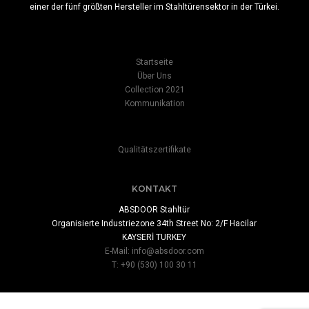
einer der fünf größten Hersteller im Stahltürensektor in der Türkei.
Startseite
Über Uns
Collection 2021
Kommunikation
Qualitätszertifikate
KONTAKT
ABSDOOR Stahltür
Organisierte Industriezone 34th Street No: 2/F Hacilar
KAYSERİ TURKEY
E-Mail:
info@absdoor.com
T: +90 (530) 100 30 11