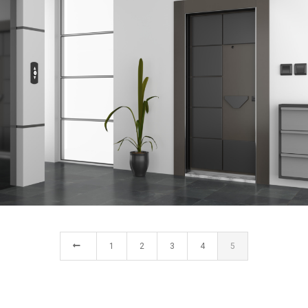
ADA
ÇELIK KAPI
1
2
3
4
5