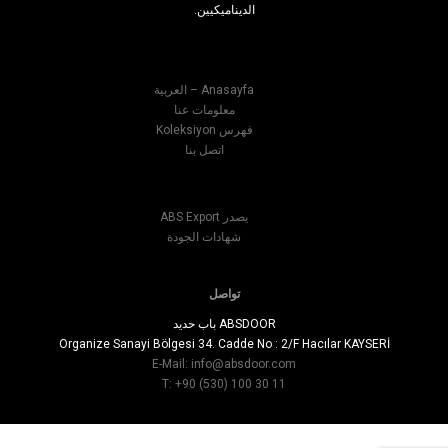
الديناميكيين.
Anasayfa – العربية
معلومات عنا
فهرس Koleksiyon
اتصل بنا
يصدر ABS Export
شهادات الجودة
تواصل
ABSDOOR باب حديد
Organize Sanayi Bölgesi 34. Cadde No : 2/F Hacılar KAYSERİ
E-Mail:
info@absdoor.com
T: +90 (530) 100 30 11