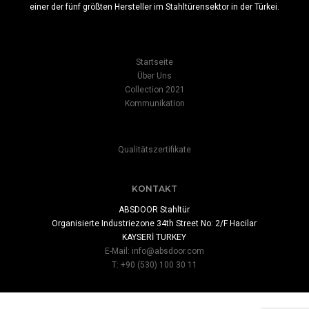
einer der fünf größten Hersteller im Stahltürensektor in der Türkei.
Startseite
Über Uns
Collection 2021
Kommunikation
Qualitätszertifikate
KONTAKT
ABSDOOR Stahltür
Organisierte Industriezone 34th Street No: 2/F Hacilar
KAYSERİ TURKEY
E-Mail:
info@absdoor.com
T: +90 (530) 100 30 11