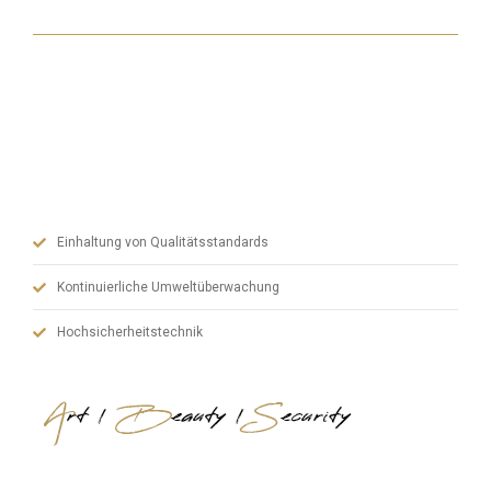
Mit unseren hochmodernen Maschinen, unserem
erfahrenen Fertigungsteam und unserem dynamischen
Verwaltungspersonal legen wir bei Stahltüren Wert auf
Qualität und verbinden Kunst, Ästhetik und Sicherheit.
Einhaltung von Qualitätsstandards
Kontinuierliche Umweltüberwachung
Hochsicherheitstechnik