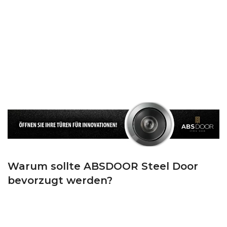
STEINWOLLE
: Wir isolieren die Tür, indem wir die Innenseite des Flügels
mit Steinwolle von 70 mm Dicke und 50 DNS-Dichte bedecken.
DOPPELTE DICHTUNG
: Wir verwenden eine EPDM-Gummidichtung in
Übereinstimmung mit den TSE-Standards am Rahmen und eine T-Groove-
Gummidichtung am Flügel. Wir halten die kalte Luft und den Lärm draußen
und die warme Luft und die Ruhe in Ihrem Zuhause, dank des
hochwertigen Dochts, den wir sowohl für das Gehäuse als auch für den
Flügel verwenden.
Warum sollte ABSDOOR Steel Door
bevorzugt werden?
ABSDOOR ist mit seinem hochmodernen Maschinenpark, einem
erfahrenen Fertigungsteam und einem dynamischen Verwaltungspersonal
einer der Top-5-Hersteller der Türkei im Bereich Stahltüren. ABSDOOR,