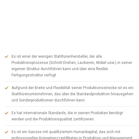
dessen Grundstein 1982 gelegt wurde, hat sich seit dem Gründungstag
das Prinzip zu eigen gemacht, die Türkei und die Welt mit seinen Produkten
mit modernen Linien zusammenzubringen. ABSDOOR, das seit 2005 die
Marken- und Produktwerbung durch Investitionen in die Fertigung in seinem
Sektor in der organisierten Industriezone KAYSERİ beschleunigt hat, ist
heute einer der größten Hersteller von Stahltüren in der Türkei. Um
ABSDOOR kurz zusammenzufassen;
Es ist einer der wenigen Stahltürenhersteller, der alle
Produktionsprozesse (Schnitt-Drehen, Lackieren, Möbel usw.) in seiner
eigenen Struktur durchführen kann und über eine flexible
Fertigungsstruktur verfügt.
Aufgrund der Breite und Flexibilität seiner Produktionsstrecke ist es ein
Stahltürenunternehmen, das über die Standardproduktion hinausgehen
und Sonderproduktionen durchführen kann.
Es hat internationale Standards, die in seinen Produkten benötigt
werden und die Produktionsqualität zertifizieren.
Es ist ein Ganzes mit qualifiziertem Humankapital, das sich mit
professionellen Kompetenzzertifikaten in Produktion und Management