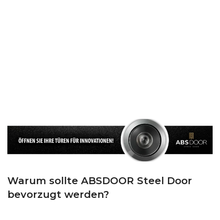
STEINWOLLE
: Wir isolieren die Tür, indem wir die Innenseite des Flügels
mit Steinwolle von 70 mm Dicke und 50 DNS-Dichte bedecken.
DOPPELTE DICHTUNG
: Wir verwenden eine EPDM-Gummidichtung in
Übereinstimmung mit den TSE-Standards am Rahmen und eine T-Groove-
Gummidichtung am Flügel. Wir halten die kalte Luft und den Lärm draußen
und die warme Luft und die Ruhe in Ihrem Zuhause, dank des
hochwertigen Dochts, den wir sowohl für das Gehäuse als auch für den
Flügel verwenden.
Warum sollte ABSDOOR Steel Door
bevorzugt werden?
ABSDOOR ist mit seinem hochmodernen Maschinenpark, einem