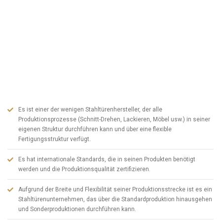
erfahrenen Fertigungsteam und einem dynamischen Verwaltungspersonal
einer der Top-5-Hersteller der Türkei im Bereich Stahltüren. ABSDOOR,
dessen Grundstein 1982 gelegt wurde, hat sich seit dem Gründungstag
das Prinzip zu eigen gemacht, die Türkei und die Welt mit seinen Produkten
mit modernen Linien zusammenzubringen. ABSDOOR, das seit 2005 die
Marken- und Produktwerbung durch Investitionen in die Fertigung in seinem
Sektor in der organisierten Industriezone KAYSERİ beschleunigt hat, ist
heute einer der größten Hersteller von Stahltüren in der Türkei. Um
ABSDOOR kurz zusammenzufassen;
Es ist einer der wenigen Stahltürenhersteller, der alle
Produktionsprozesse (Schnitt-Drehen, Lackieren, Möbel usw.) in seiner
eigenen Struktur durchführen kann und über eine flexible
Fertigungsstruktur verfügt.
Es hat internationale Standards, die in seinen Produkten benötigt
werden und die Produktionsqualität zertifizieren.
Aufgrund der Breite und Flexibilität seiner Produktionsstrecke ist es ein
Stahltürenunternehmen, das über die Standardproduktion hinausgehen
und Sonderproduktionen durchführen kann.