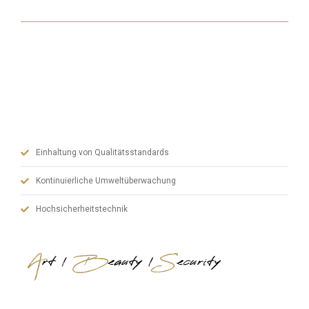
Mit unseren hochmodernen Maschinen, unserem
erfahrenen Fertigungsteam und unserem dynamischen
Verwaltungspersonal legen wir bei Stahltüren Wert auf
Qualität und verbinden Kunst, Ästhetik und Sicherheit.
Einhaltung von Qualitätsstandards
Kontinuierliche Umweltüberwachung
Hochsicherheitstechnik