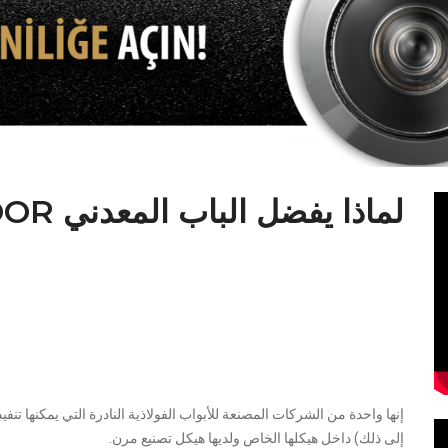
لماذا يفضل الباب المعدني ABS DOOR؟
ABSDOOR هي واحدة من أكبر 5 مصنّعين في تركيا في قطا
بخطوط حديثة منذ يوم تأسيسها. أ
قطاعها في 
ABSDOOR بإيجاز ؛
إنها واحدة من الشركات المصنعة للأبواب الفولاذية النادرة التي يمكنها تنفيذ 
إلى ذلك) داخل هيكلها الخاص ولديها هيكل تصنيع مرن.