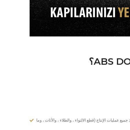
ع الأبواب الفولاذية بآلاتها الحديثة ، وفريقها من ذوي الخبرة في التصنيع
والموظفين الإداريين الديناميكيين. اعتمدت ABSDOOR ، التي تم وضع أسسها في عام 1982 ، مبدأ الجمع بين تركيا والعالم مع منتجاتها
صبحت ABSDOOR ، التي سرّعت ترويج العلامة التجارية والمنتجات من خلال الاستثمار في التصنيع في
المنطقة الصناعية المنظمة في KAYSERİ منذ عام 2005 ، واحدة من أكبر مصنعي الأبواب الفولاذية في تركيا اليوم. لتلخيص
جميع عمليات الإنتاج (قطع الالتواء ، والطلاء ، والأثاث ، وما