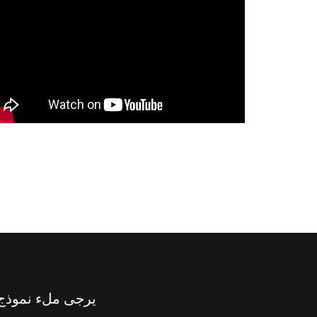
يرجى ملء نموذج 