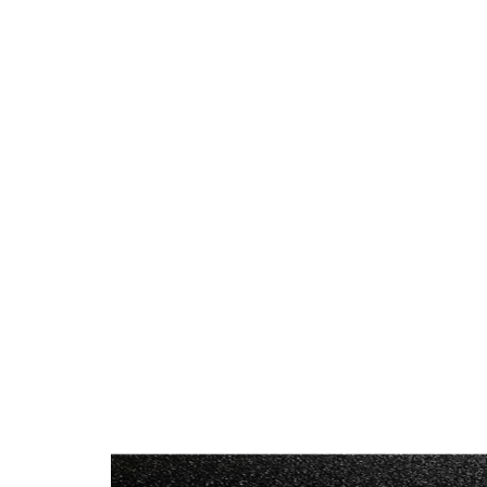
نقطة و 3 مراحل بسهولة في نفس الوقت. بالإضافة إلى ذلك ،
بفضل قفل Snap-Lock الفاخر القابل للتعديل الذي نستخدمه ،
 تتأكد من إغلاق بابك بشكل صحيح وإبعاد الضيوف غير
رغوب فيهم.
المفصلات: مع 3 قطع من عمود قطر 30 مم ، كرة ، مفصلات
رة قابلة للتعديل ومطلية بالنيكل ، ستضمن سلامتك دون
ساومة على الجماليات.
رقم التعريف الشخصي للأمان: بفضل شعار ABSDOOR ، 4 قطع
من 22 دبوس أمان مع غطاء ، سيمر بابك إلى الخزنة من جانب
فصلة ، تمامًا مثل الخزنة الآمنة ، ويضمن سلامة عائلتك.