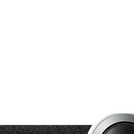
ملحقات الفصل: نستخدم مقبض سحب بطول 195 سم مصنوع
من حديد مسطح 6 مم وثابت مطلي بلون خاص على الجزء
سوف
الخارجي من الباب ، ومقبض باب Erciyes خاص مع مرآة على
الم
الجانب الداخلي. بفضل مناظير الباب ذات العدسة المغطاة
المستوردة بزاوية رؤية 180 درجة ، يمكنك بسهولة معرفة من
سيأتي قبل أن تفتح بابك. نستخدم أيضًا مشبك الأمان المخفي
فاخ
بمرآة مربعة كعنصر مكمل لتناسق الملحقات.
الم
نظام الطلاء: الغلاف والغطاء ، الذي يتم غسله أولاً بالفوسفات
(PO₄³⁻) وإزالة الشحوم ، مغطى بطلاء مسحوق إلكتروستاتيكي
صديق للبيئة في الخطوة الثانية ، وأخيراً ، يتم الحصول على سطح
الم
جمالي مقاوم للظروف المناخية والتأثيرات من خلال كونه تسخن
في أفران خاصة توضع على حرارة 220 درجة مئوية لمدة 15
دقيقة وتنجز.