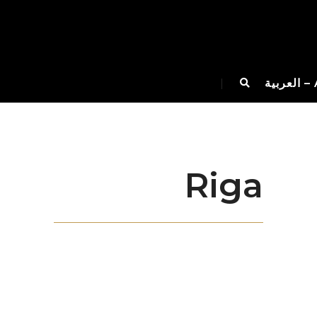
Riga
من خلال أجهزتنا الحديثة وفريقنا الخبير في
التصنيع وموظفينا الإداريين الديناميكيين ، فإننا
نعطي الأولوية للجودة في الأبواب الفولاذية
ومزج الفن والجماليات والسلامة.