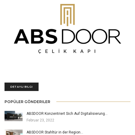
ABSDOOR Çelik Kapı son teknoloji makine parkuru, imalatta son derece
deneyimli ekibi ve çeyrek asırlık tecrübeye sahip idari kadrosu ile çelik kapı
sektörde Türkiye’nin en büyük 5 üreticisinden biridir.
DETAYLI BILGI
POPÜLER GÖNDERILER
ABSDOOR Konzentriert Sich Auf Digitalisierung…
Februar 23, 2022
ABSDOOR Stahltür in der Region…