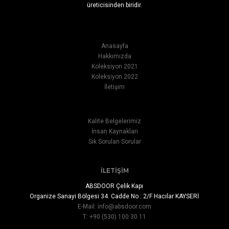
üreticisinden biridir.
Anasayfa
Hakkımızda
Koleksiyon 2021
Koleksiyon 2022
İletişim
Kalite Belgelerimiz
İnsan Kaynakları
Sık Sorulan Sorular
İLETIŞIM
ABSDOOR Çelik Kapı
Organize Sanayi Bölgesi 34. Cadde No : 2/F Hacılar KAYSERİ
E-Mail:
info@absdoor.com
T: +90 (530) 100 30 11