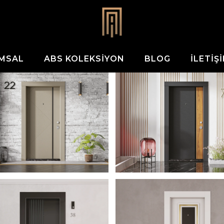
MSAL
ABS KOLEKSIYON
BLOG
İLETIŞ
IFA 2023
YERDENIZ 2023
K KAPI
ÇELIK KAPI