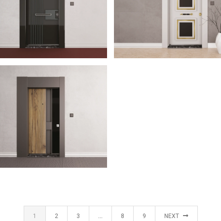
ELLA 2023
TRENDY 2023
K KAPI
ÇELIK KAPI
INE 2023
K KAPI
1
2
3
…
8
9
NEXT