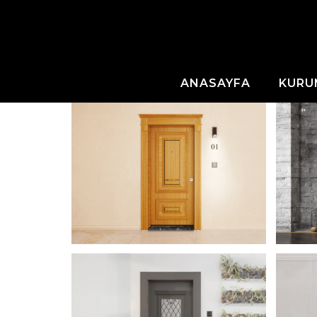
ANASAYFA
KURU
ZENITH 2023
ZAR
ÇELIK KAPI
ÇELI