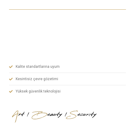
Son teknoloji makine parkurumuz, imalatta deneyimli
ekibimiz ve dinamik idari kadromuz ile çelik kapılarda
kaliteyi önceleyerek sanat, estetik ve güvenliği
harmanlıyoruz.
Kalite standartlarına uyum
Kesintisiz çevre gözetimi
Yüksek güvenlik teknolojisi