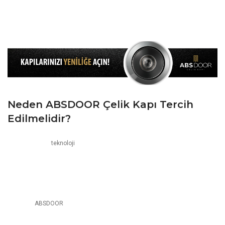
Kanatta ise ‘T’ Kanallı Lastik Conta Kullanıyoruz. Hem Kasada Hem De
Kanatta Kullandığımız Birinci Kalite Fitil Sayesinde, Soğuk Havayı ve
Gürültüyü Dışarıda, Sıcak Havayı ve Huzuru Evinizin İçinde Tutuyoruz.
Neden ABSDOOR Çelik Kapı Tercih
Edilmelidir?
ABSDOOR, son
teknoloji
makine parkuru, imalatta deneyimli ekibi ve
dinamik idari kadrosu ile çelik kapı sektöründe Türkiye’nin en büyük 5
üreticisinden biridir. Temelleri 1982 yılında atılan ABSDOOR, kurulduğu
günden itibaren Türkiye’yi ve dünyayı modern çizgiler taşıyan ürünleri ile
buluşturmayı ilke edinmiştir. 2005 yılından itibaren KAYSERİ Organize Sanayi
Bölgesi’nde sektöründe imalata yatırım yaparak, marka ve ürün tanıtımına
hız veren
ABSDOOR
, bugün Türkiye’nin en büyük çelik kapı imalatçılarından
biri haline gelmiştir. ABSDOOR’u kısaca özetlemek gerekirse;