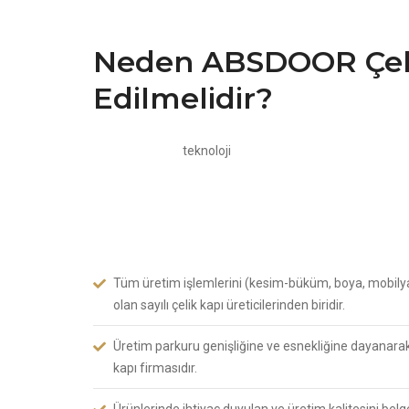
Neden ABSDOOR Çeli
Edilmelidir?
ABSDOOR, son
teknoloji
makine parkuru, imalatta deneyi
Türkiye’nin en büyük 5 üreticisinden biridir. Temelleri 
ve dünyayı modern çizgiler taşıyan ürünleri ile buluştur
Sanayi Bölgesi’nde sektöründe imalata yatırım yaparak
Türkiye’nin en büyük çelik kapı imalatçılarından biri ha
Tüm üretim işlemlerini (kesim-büküm, boya, mobilya
olan sayılı çelik kapı üreticilerinden biridir.
Üretim parkuru genişliğine ve esnekliğine dayanarak 
kapı firmasıdır.
Ürünlerinde ihtiyaç duyulan ve üretim kalitesini belg