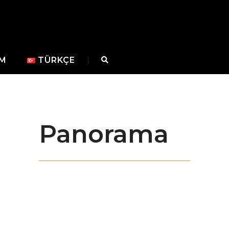
IM
TÜRKÇE
Panorama
Son teknoloji makine parkurumuz, imalatta
deneyimli ekibimiz ve dinamik idari
kadromuz ile çelik kapılarda kaliteyi
önceleyerek sanat, estetik ve güvenliği