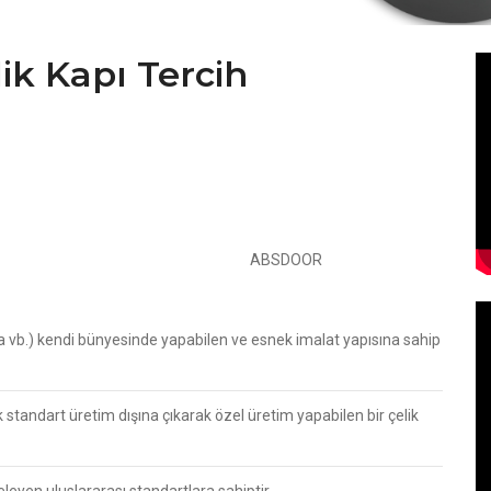
k Kapı Tercih
mli ekibi ve dinamik idari kadrosu ile çelik kapı sektöründe
1982 yılında atılan ABSDOOR, kurulduğu günden itibaren Türkiye’yi
mayı ilke edinmiştir. 2005 yılından itibaren KAYSERİ Organize
, marka ve ürün tanıtımına hız veren
ABSDOOR
, bugün
line gelmiştir. ABSDOOR’u kısaca özetlemek gerekirse;
 vb.) kendi bünyesinde yapabilen ve esnek imalat yapısına sahip
standart üretim dışına çıkarak özel üretim yapabilen bir çelik
eleyen uluslararası standartlara sahiptir.