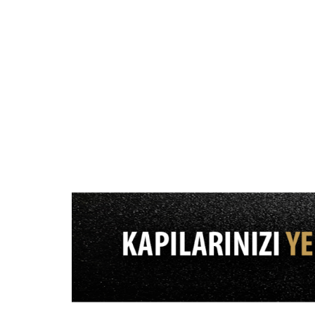
MENTEŞE:
3 Adet 30mm Çapında Milli, Bilyeli,
Ayarlanabilir ve Yağlanabilir Nikel Kaplama Lüks
Menteşeler İle Estetikten Ödün Vermeden Güvenliğinizi
Sağlayacaksınız.
EMNİYET PİMİ:
ABSDOOR Logolu 4 Adet 22’lik Kapaklı
Emniyet Pimi Sayesinde, Kapınız Adeta Bir Para Kasası
Gibi Menteşe Tarafından da Kasanın İçine Geçerek
Ailenizin Güvenliğini Sağlayacak.