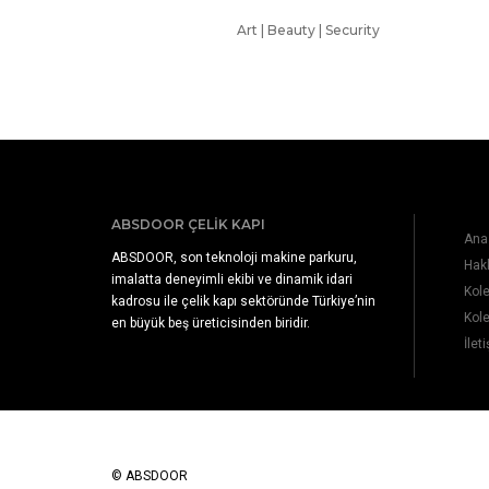
Art | Beauty | Security
ABSDOOR ÇELIK KAPI
Ana
ABSDOOR, son teknoloji makine parkuru,
Hak
imalatta deneyimli ekibi ve dinamik idari
Kol
kadrosu ile çelik kapı sektöründe Türkiye’nin
Kol
en büyük beş üreticisinden biridir.
İlet
© ABSDOOR