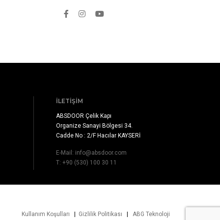
İLETIŞIM
ABSDOOR Çelik Kapı
Organize Sanayi Bölgesi 34.
Cadde No : 2/F Hacılar KAYSERİ
E-Mail:
info@absdoor.com
T: +90 (530) 100 30 11
Kullanım Koşulları
|
Gizlilik Politikası
|
ABG Teknoloji