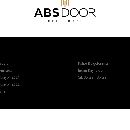
sayfa
Kalite Belgelerimiz
kımızda
İnsan Kaynakları
eksiyon 2021
Sık Sorulan Sorular
eksiyon 2022
işim