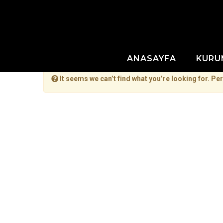
ANASAYFA
KURU
It seems we can’t find what you’re looking for. Pe