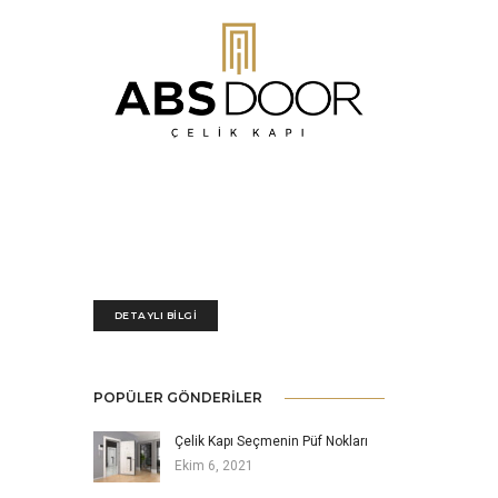
ABSDOOR Çelik Kapı son teknoloji makine
parkuru, imalatta son derece deneyimli ekibi ve
çeyrek asırlık tecrübeye sahip idari kadrosu ile
çelik kapı sektörde Türkiye’nin en büyük 5
üreticisinden biridir.
DETAYLI BILGI
POPÜLER GÖNDERILER
Çelik Kapı Seçmenin Püf Nokları
Ekim 6, 2021